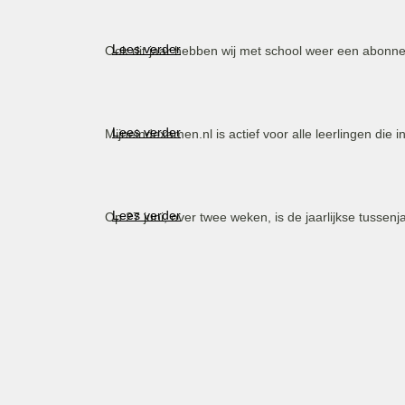
Lees verder
Ook dit jaar hebben wij met school weer een abonn
Lees verder
Mijneindexamen.nl is actief voor alle leerlingen di
Lees verder
Op 27 juni, over twee weken, is de jaarlijkse tussen