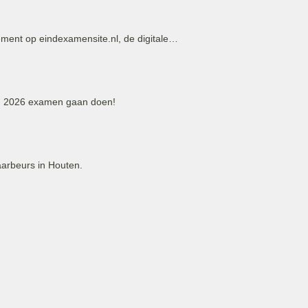
ement op eindexamensite.nl, de digitale…
e in 2026 examen gaan doen!
jaarbeurs in Houten.