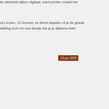
e uittreksel alleen digitaal, want printen maakt het
a’s inzien. Zo kunnen ze direct bepalen of je de goede
stelling toch om een bewijs dat je je diploma hebt
20 mrt 2026
06 mrt 2026
10 okt 2025
13 jun 2025