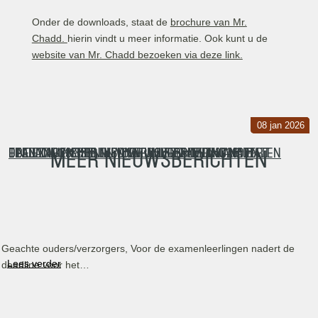
Onder de downloads, staat de
brochure van Mr.
Chadd.
hierin vindt u meer informatie. Ook kunt u de
website van Mr. Chadd bezoeken via deze link.
20 mrt 2026
06 mrt 2026
08 jan 2026
08 jan 2026
Deadline inschrijven vervolgopleiding nadert
Eindexamensite.nl voor alle examenkandidaten
Toelatingseisen HBO en Universiteit 2026
Open dagen HBO en Universiteit in januari en…
Meer nieuwsberichten
Geachte ouders/verzorgers, Voor de examenleerlingen nadert de
Lees verder
deadline voor het…