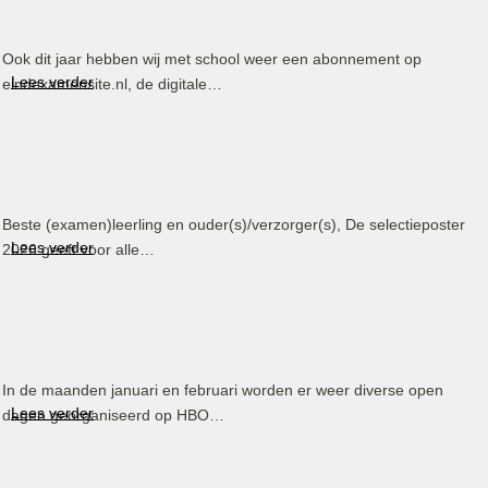
Ook dit jaar hebben wij met school weer een abonnement op
Lees verder
eindexamensite.nl, de digitale…
Beste (examen)leerling en ouder(s)/verzorger(s), De selectieposter
Lees verder
2026 geeft voor alle…
In de maanden januari en februari worden er weer diverse open
Lees verder
dagen georganiseerd op HBO…