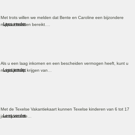
Met trots willen we melden dat Bente en Caroline een bijzondere
Lees verder
mijlpaal hebben bereikt.…
Als u een laag inkomen en een bescheiden vermogen heeft, kunt u
Lees verder
mogelijk hulp krijgen van…
Met de Texelse Vakantiekaart kunnen Texelse kinderen van 6 tot 17
Lees verder
jaar tijdens de…