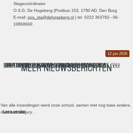
Stagecoördinator
O.S.G. De Hogeberg |Postbus 153, 1790 AD, Den Burg
E-mail:
osg_sta@dehogeberg.nl
| tel. 0222 363782– 06-
10868660
26 jun 2026
26 jun 2026
19 jun 2026
12 jun 2026
Bijna de beste van Nederland!
Een topprestatie van Bente (V5) en Caroline (V4)!
Hulp bij kosten voor school via Kindpakket…
Start verkoop Texelse vakantiekaart 2026
Meer nieuwsberichten
Van alle inzendingen werd onze school, samen met nog twee andere,
Lees verder
door een vakjury…